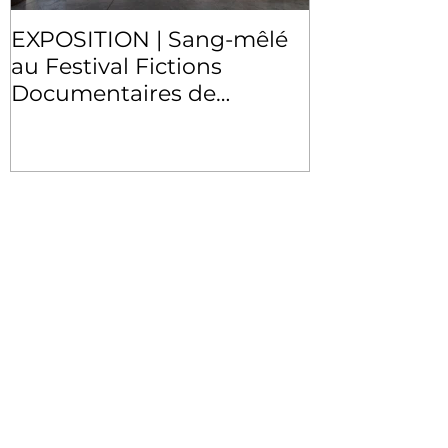
EXPOSITION | Sang-mêlé
EXPOSITION 
au Festival Fictions
Artyfact
Documentaires de
Carcassone
Recent Posts
PRIX | Grand Prix SAIF 2022 Les
femmes s’exposent pour "Hylé"
PUBLICATION | Les