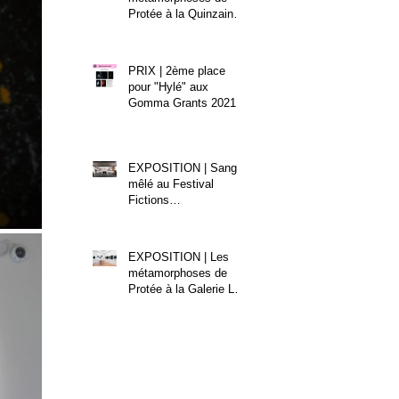
Protée à la Quinzaine
Nantaise
PRIX | 2ème place
pour "Hylé" aux
Gomma Grants 2021
EXPOSITION | Sang-
mêlé au Festival
Fictions
Documentaires de
Carcassone
EXPOSITION | Les
métamorphoses de
Protée à la Galerie Le
247