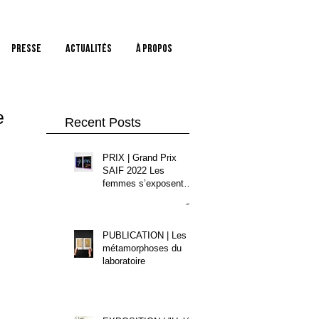
PRESSE
Actualités
à propos
e
Recent Posts
PRIX | Grand Prix
SAIF 2022 Les
femmes s’exposent
pour "Hylé"
PUBLICATION | Les
métamorphoses du
laboratoire