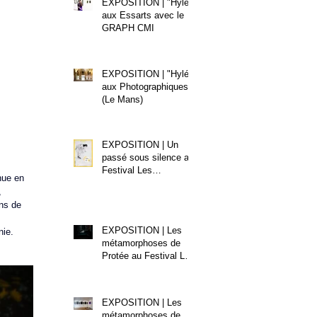
EXPOSITION | "Hylé"
aux Essarts avec le
GRAPH CMI
EXPOSITION | "Hylé"
aux Photographiques
(Le Mans)
EXPOSITION | Un
passé sous silence au
Festival Les
nue en 
Promenades
, 
Photographiques de
ns de 
Vendôme 2020
EXPOSITION | Les
nie.
métamorphoses de
Protée au Festival Les
Boutographies
EXPOSITION | Les
métamorphoses de